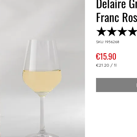
Delaire G
Franc Ro
★★★
SKU: 1956268
Price
€15.90
€21.20
/
1l
€21.20
per
1
Liter