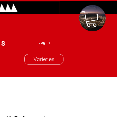
es
Log in
Varieties