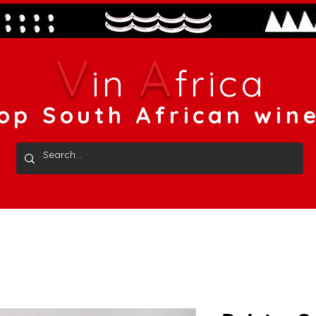
V
A
in
frica
op South African win