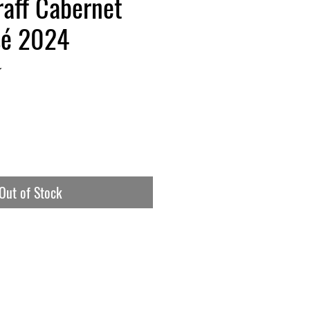
raff Cabernet
sé 2024
★
Out of Stock