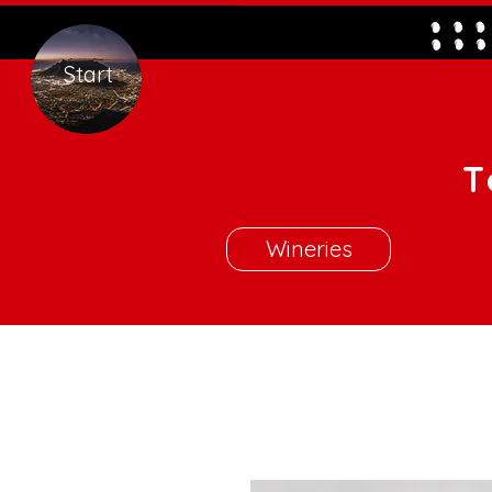
Start
T
Wineries