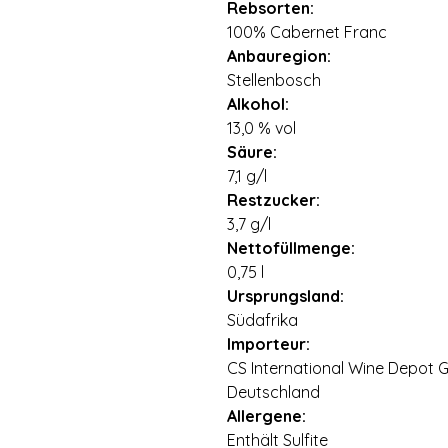
Rebsorten:
100% Cabernet Franc
Anbauregion:
Stellenbosch
Alkohol:
13,0 % vol
Säure:
7,1 g/l
Restzucker:
3,7 g/l
Nettofüllmenge:
0,75 l
Ursprungsland:
Südafrika
Importeur:
CS International Wine Depot 
Deutschland
Allergene:
Enthält Sulfite