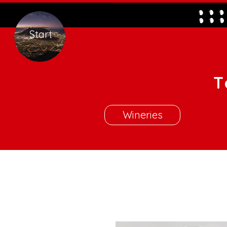
Start
T
Wineries