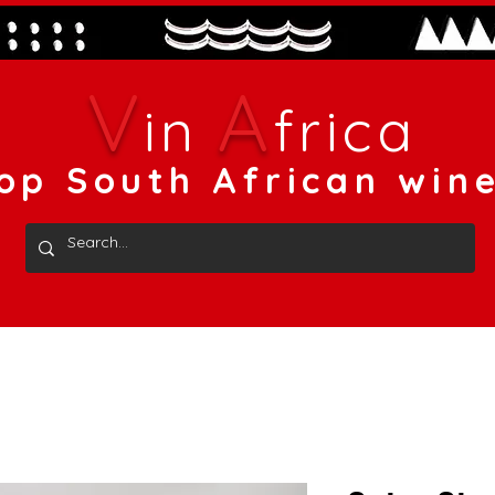
V
A
in
frica
op South African win