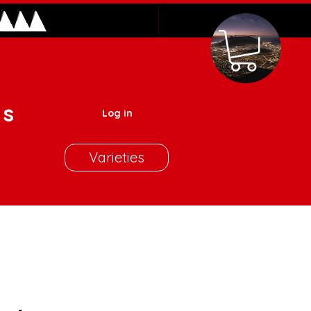
es
Log in
Varieties