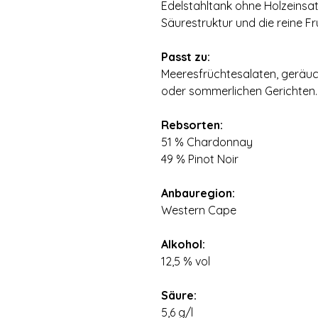
Edelstahltank ohne Holzeinsa
Säurestruktur und die reine 
⠀
Passt zu:
Meeresfrüchtesalaten, geräuc
oder sommerlichen Gerichten.
⠀
Rebsorten:
51 % Chardonnay
49 % Pinot Noir
⠀
Anbauregion:
Western Cape
⠀
Alkohol:
12,5 % vol
⠀
Säure:
5,6 g/l