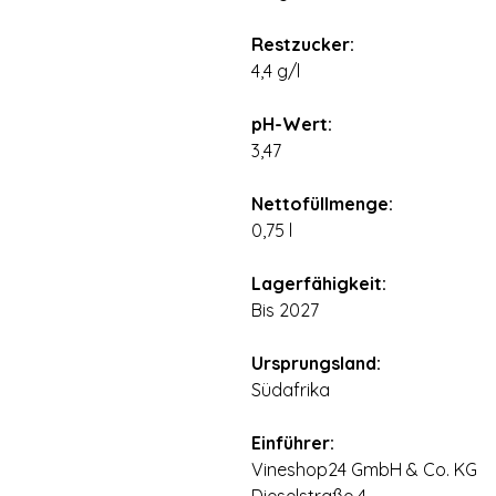
⠀
Restzucker:
4,4 g/l
⠀
pH-Wert:
3,47
⠀
Nettofüllmenge:
0,75 l
⠀
Lagerfähigkeit:
Bis 2027
⠀
Ursprungsland:
Südafrika
⠀
Einführer:
Vineshop24 GmbH & Co. KG