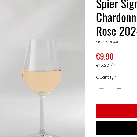
Spier Sig
Chardonna
Rose 202
SKU: 1990440
Price
€9.90
€13.20
/
1l
€13.20
per
Quantity
*
1
Liter