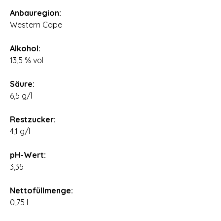
Anbauregion:
Western Cape
Alkohol:
13,5 % vol
Säure:
6,5 g/l
Restzucker:
4,1 g/l
pH-Wert:
3,35
Nettofüllmenge:
0,75 l