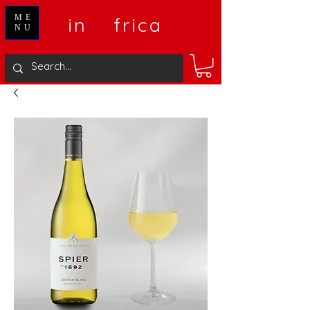
V
A
ME
in
frica
NU