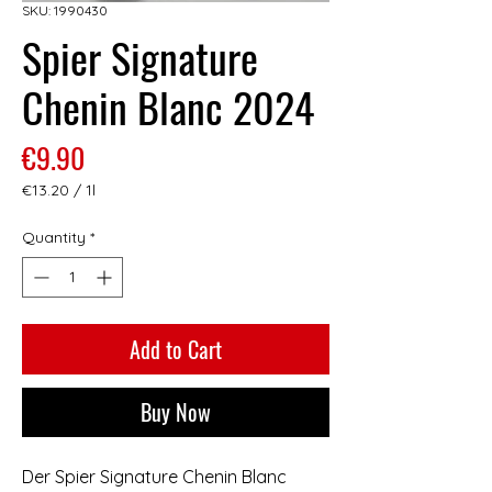
SKU: 1990430
Spier Signature
Chenin Blanc 2024
Price
€9.90
€13.20
/
1l
€13.20
per
Quantity
*
1
Liter
Add to Cart
Buy Now
Der Spier Signature Chenin Blanc