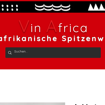
V
A
in
frica
afrikanische Spitzenw