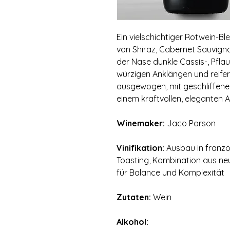
Ein vielschichtiger Rotwein-B
von Shiraz, Cabernet Sauvigno
der Nase dunkle Cassis-, Pfla
würzigen Anklängen und reife
ausgewogen, mit geschliffenen
einem kraftvollen, eleganten 
Winemaker:
Jaco Parson
Vinifikation:
Ausbau in franzö
Toasting, Kombination aus n
für Balance und Komplexität
Zutaten:
Wein
Alkohol: