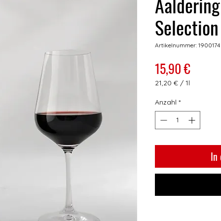
Aaldering
Select
Artikelnummer: 1900174
Preis
15,90 €
21,20 €
/
1l
21,20 €
pro
Anzahl
*
1
Liter
In