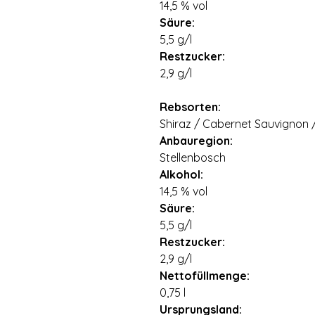
14,5 % vol
Säure:
5,5 g/l
Restzucker:
2,9 g/l
Rebsorten:
Shiraz / Cabernet Sauvignon 
Anbauregion:
Stellenbosch
Alkohol:
14,5 % vol
Säure:
5,5 g/l
Restzucker:
2,9 g/l
Nettofüllmenge:
0,75 l
Ursprungsland: