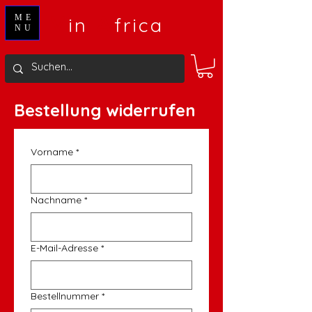
V
A
ME
in
frica
NU
Bestellung widerrufen
Vorname
*
Nachname
*
E-Mail-Adresse
*
Bestellnummer
*