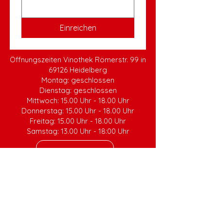
Einreichen
Öffnungszeiten Vinothek Römerstr. 99 in
69126 Heidelberg
Montag: geschlossen
Dienstag: geschlossen
Mittwoch:
15.00 Uhr - 18.00 Uhr
Donnerstag: 15.00 Uhr - 18.00 Uhr
Freitag: 15.00 Uhr - 18.00 Uhr
Samstag: 13.00 Uhr - 18:00 Uhr
zur Vinothek
Impressum
AGB
Versand und Rückgabe
Cookie Richtlinie