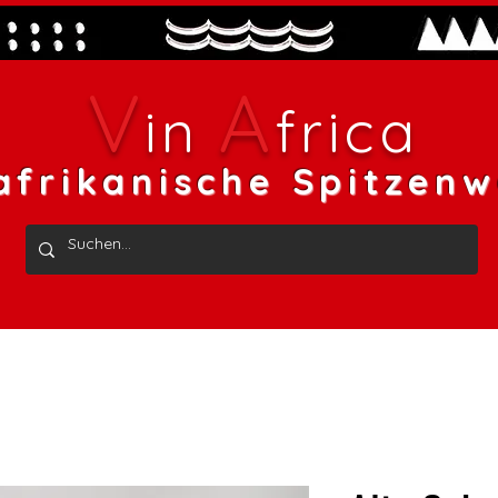
V
A
in
frica
afrikanische Spitzenw