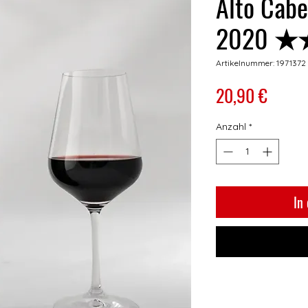
Alto Cabe
2020 
Artikelnummer: 1971372
Preis
20,90 €
Anzahl
*
In