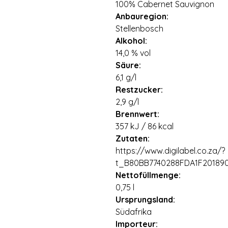
100% Cabernet Sauvignon
Anbauregion:
Stellenbosch
Alkohol:
14,0 % vol
Säure:
6,1 g/l
Restzucker:
2,9 g/l
Brennwert:
357 kJ / 86 kcal
Zutaten:
https://www.digilabel.co.za/?
t_B80BB7740288FDA1F201890
Nettofüllmenge:
0,75 l
Ursprungsland:
Südafrika
Importeur: