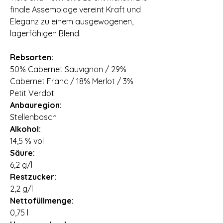
finale Assemblage vereint Kraft und
Eleganz zu einem ausgewogenen,
lagerfähigen Blend.
Rebsorten:
50% Cabernet Sauvignon / 29%
Cabernet Franc / 18% Merlot / 3%
Petit Verdot
Anbauregion:
Stellenbosch
Alkohol:
14,5 % vol
Säure:
6,2 g/l
Restzucker:
2,2 g/l
Nettofüllmenge:
0,75 l