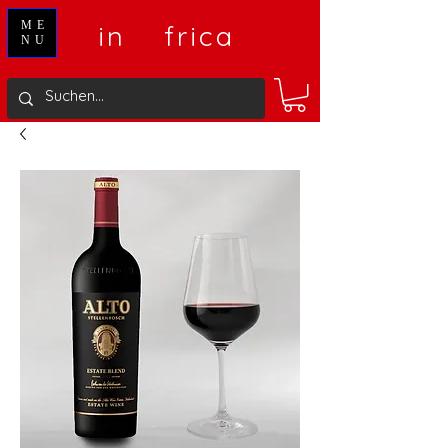
V
A
ME
in
frica
NU