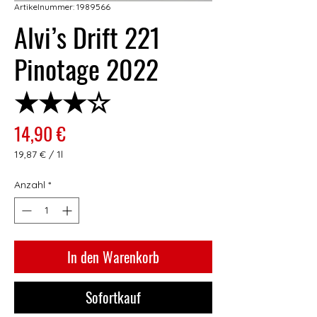
Artikelnummer: 1989566
Alvi’s Drift 221
Pinotage 2022
★★★☆
Preis
14,90 €
19,87 €
/
1l
19,87 €
pro
Anzahl
*
1
Liter
In den Warenkorb
Sofortkauf