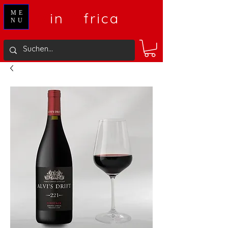
V
A
ME
in
frica
NU