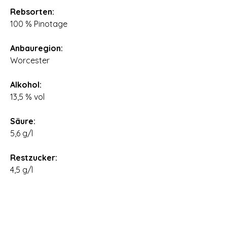
Rebsorten:
100 % Pinotage
⠀
Anbauregion:
Worcester
⠀
Alkohol:
13,5 % vol
⠀
Säure:
5,6 g/l
⠀
Restzucker:
4,5 g/l
⠀
Nettofüllmenge:
0,75 l
⠀