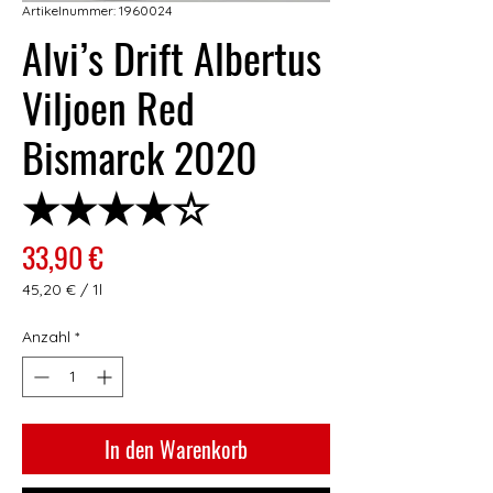
Artikelnummer: 1960024
Alvi’s Drift Albertus
Viljoen Red
Bismarck 2020
★★★★☆
Preis
33,90 €
45,20 €
/
1l
45,20 €
pro
Anzahl
*
1
Liter
In den Warenkorb