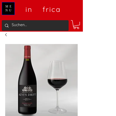
V
A
ME
in
frica
NU