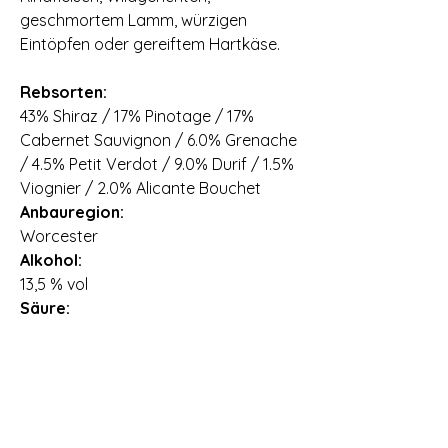
geschmortem Lamm, würzigen
Eintöpfen oder gereiftem Hartkäse. ⠀
Rebsorten:
43% Shiraz / 17% Pinotage / 17%
Cabernet Sauvignon / 6.0% Grenache
/ 4.5% Petit Verdot / 9.0% Durif / 1.5%
Viognier / 2.0% Alicante Bouchet
Anbauregion:
Worcester
Alkohol:
13,5 % vol
Säure:
5,6 g/l
Restzucker:
4,6 g/l
Nettofüllmenge:
0,75 l