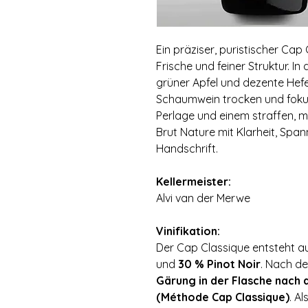
Ein präziser, puristischer Cap
Frische und feiner Struktur. In
grüner Apfel und dezente Hef
Schaumwein trocken und fokuss
Perlage und einem straffen, m
Brut Nature mit Klarheit, Spa
Handschrift.
⠀
Kellermeister:
Alvi van der Merwe
⠀
Vinifikation:
Der Cap Classique entsteht a
und
30 % Pinot Noir
. Nach d
Gärung in der Flasche nach 
(Méthode Cap Classique)
. Al