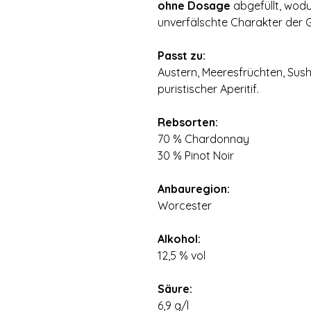
ohne Dosage
abgefüllt, wodu
unverfälschte Charakter der 
⠀
Passt zu:
Austern, Meeresfrüchten, Sushi
puristischer Aperitif.
⠀
Rebsorten:
70 % Chardonnay
30 % Pinot Noir
⠀
Anbauregion:
Worcester
⠀
Alkohol:
12,5 % vol
⠀
Säure:
6,9 g/l