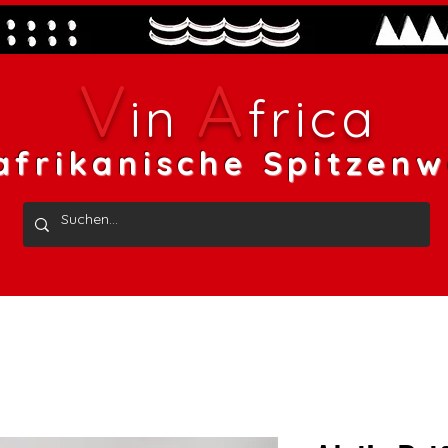
V
A
in
frica
afrikanische Spitzenw