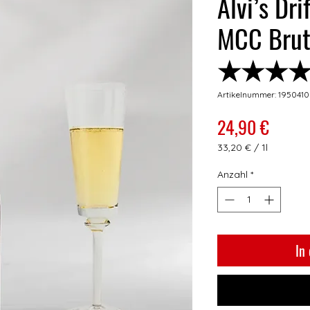
Alvi’s Dr
MCC Brut
★★★
Artikelnummer: 1950410
Preis
24,90 €
33,20 €
/
1l
33,20 €
pro
Anzahl
*
1
Liter
In