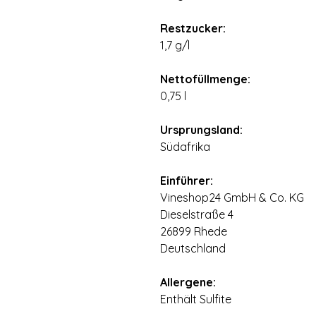
⠀
Restzucker:
1,7 g/l
⠀
Nettofüllmenge:
0,75 l
⠀
Ursprungsland:
Südafrika
⠀
Einführer:
Vineshop24 GmbH & Co. KG
Dieselstraße 4
26899 Rhede
Deutschland
⠀
Allergene:
Enthält Sulfite