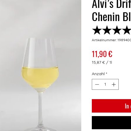
Alvi’s Dri
Chenin B
★★★
Artikelnummer: 198940
Preis
11,90 €
15,87 €
/
1l
15,87 €
pro
Anzahl
*
1
Liter
In