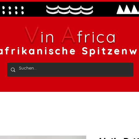
V
A
in
frica
afrikanische Spitzenw