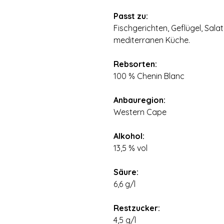
⠀
Passt zu:
Fischgerichten, Geflügel, Sala
mediterranen Küche.
⠀
Rebsorten:
100 % Chenin Blanc
⠀
Anbauregion:
Western Cape
⠀
Alkohol:
13,5 % vol
⠀
Säure:
6,6 g/l
⠀
Restzucker:
4,5 g/l