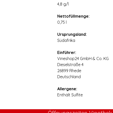
4,8 g/l
⠀
Nettofüllmenge:
0,75 l
⠀
Ursprungsland:
Südafrika
⠀
Einführer:
Vineshop24 GmbH & Co. KG
Dieselstraße 4
26899 Rhede
Deutschland
⠀
Allergene:
Enthält Sulfite