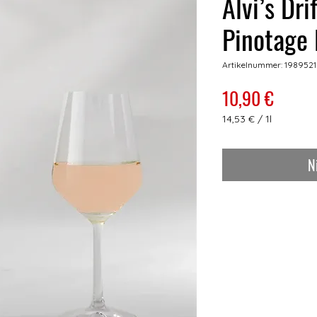
Alvi’s Dri
Pinotage
Artikelnummer: 1989521
Preis
10,90 €
14,53 €
/
1l
14,53 €
pro
1
N
Liter