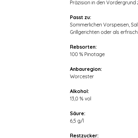
Präzision in den Vordergrund z
⠀
Passt zu:
Sommerlichen Vorspeisen, Sala
Grillgerichten oder als erfrisch
⠀
Rebsorten:
100 % Pinotage
⠀
Anbauregion:
Worcester
⠀
Alkohol:
13,0 % vol
⠀
Säure:
6,5 g/l
⠀
Restzucker: