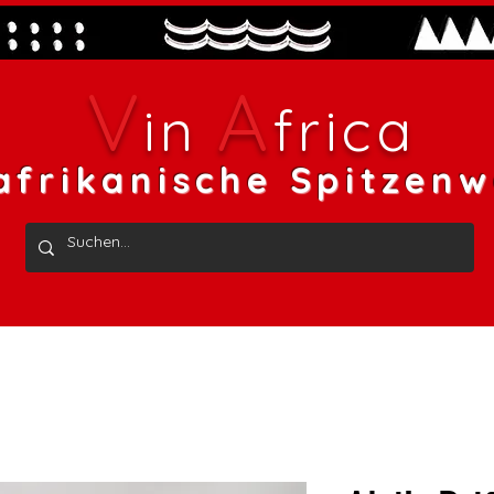
V
A
in
frica
afrikanische Spitzenw