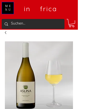
V
A
ME
in
frica
NU