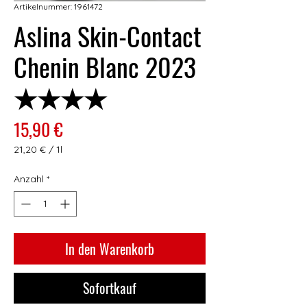
Artikelnummer: 1961472
Aslina Skin-Contact
Chenin Blanc 2023
★★★★
Preis
15,90 €
21,20 €
/
1l
21,20 €
pro
Anzahl
*
1
Liter
In den Warenkorb
Sofortkauf