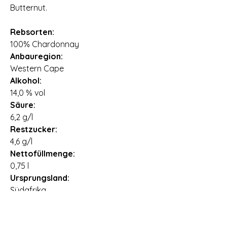
Butternut.
Rebsorten:
100% Chardonnay
Anbauregion:
Western Cape
Alkohol:
14,0 % vol
Säure:
6,2 g/l
Restzucker:
4,6 g/l
Nettofüllmenge:
0,75 l
Ursprungsland:
Südafrika
Importeur:
CS International Wine Depot GmbH,
Drosselweg 9, 26871 Papenburg,