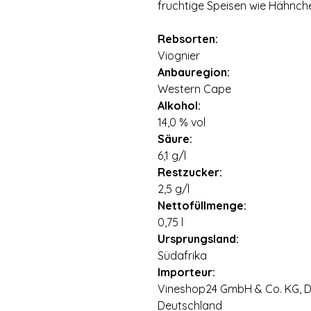
fruchtige Speisen wie Hähnch
Rebsorten:
Viognier
Anbauregion:
Western Cape
Alkohol:
14,0 % vol
Säure:
6,1 g/l
Restzucker:
2,5 g/l
Nettofüllmenge:
0,75 l
Ursprungsland:
Südafrika
Importeur:
Vineshop24 GmbH & Co. KG, Di
Deutschland