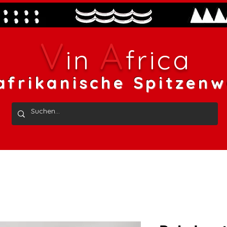
V
A
in
frica
afrikanische Spitzenw