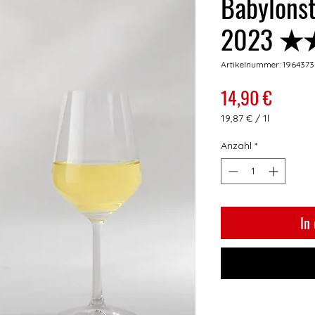
Babylonst
2023 
Artikelnummer: 1964373
Preis
14,90 €
19,87 €
/
1l
19,87 €
pro
Anzahl
*
1
Liter
In