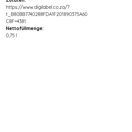
Zutaten:
https://www.digilabel.co.za/?
t_B80BB7740288FDA1F201890375A60
C8F=4381
Nettofüllmenge:
0,75 l
Ursprungsland:
Südafrika
Importeur:
Vineshop24 GmbH & Co. KG,
Dieselstraße 4, 26899 Rhede,
Deutschland
Lieferzeit:
2 - 3 Arbeitstage
Allergene:
Enthält Sulfite
Öffnungszeiten Vinothek Römerstr. 99 in
69126 Heidelberg