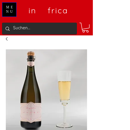
V
A
ME
in
frica
NU