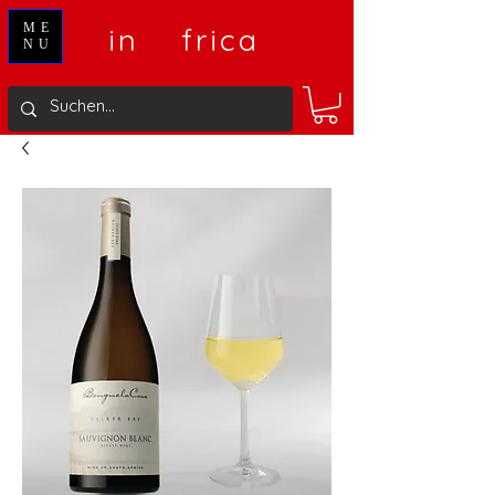
V
A
ME
in
frica
NU