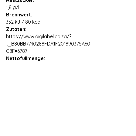
Restzucker:
1,8 g/l
Brennwert:
332 kJ / 80 kcal
Zutaten:
https://www.digilabel.co.za/?
t_B80BB7740288FDA1F201890375A60
C8F=6787
Nettofüllmenge:
0,75 l
Ursprungsland:
Südafrika
Importeur:
Vineshop24 GmbH & Co. KG,
Dieselstraße 4, 26899 Rhede,
Deutschland,
Lieferzeit:
2 - 3 Arbeitstage
Allergene: