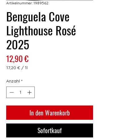
Artikelnummer: 1989562
Benguela Cove
Lighthouse Rosé
2025
Preis
12,90 €
17,20 €
/
1l
17,20 €
pro
Anzahl
*
1
Liter
In den Warenkorb
Sofortkauf