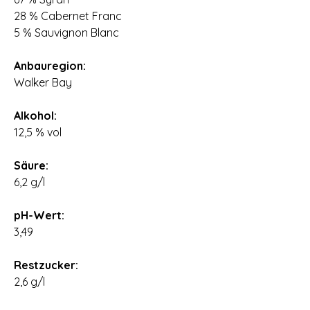
28 % Cabernet Franc
5 % Sauvignon Blanc
⠀
Anbauregion:
Walker Bay
⠀
Alkohol:
12,5 % vol
⠀
Säure:
6,2 g/l
⠀
pH-Wert:
3,49
⠀
Restzucker:
2,6 g/l
⠀