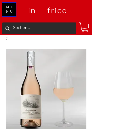
V
A
ME
in
frica
NU