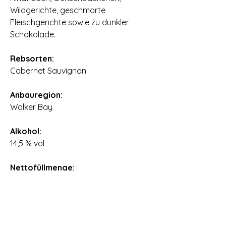
Wildgerichte, geschmorte
Fleischgerichte sowie zu dunkler
Schokolade.
⠀
Rebsorten:
Cabernet Sauvignon
⠀
Anbauregion:
Walker Bay
⠀
Alkohol:
14,5 % vol
⠀
Nettofüllmenge:
0,75 l
⠀
Ursprungsland:
Südafrika