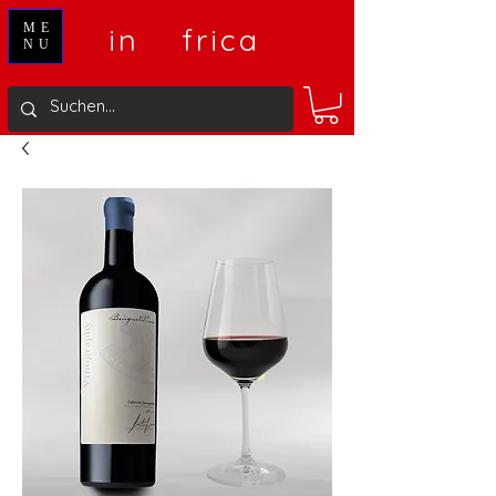
V
A
ME
in
frica
NU