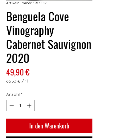
Artikelnummer: 1913887
Benguela Cove
Vinography
Cabernet Sauvignon
2020
Preis
49,90 €
66,53 €
/
1l
66,53 €
pro
Anzahl
*
1
Liter
In den Warenkorb