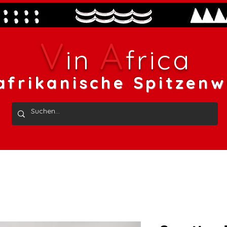
V
A
in
frica
afrikanische Spitzenw