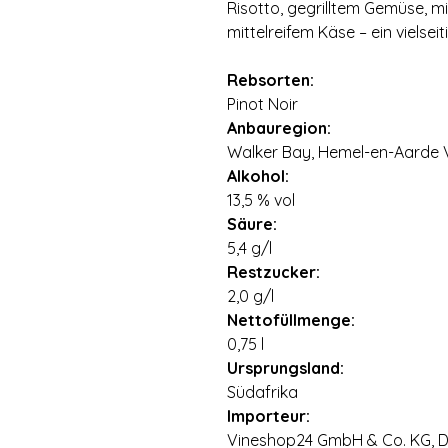
Risotto, gegrilltem Gemüse, m
mittelreifem Käse – ein vielsei
Rebsorten:
Pinot Noir
Anbauregion:
Walker Bay, Hemel-en-Aarde 
Alkohol:
13,5 % vol
Säure:
5,4 g/l
Restzucker:
2,0 g/l
Nettofüllmenge:
0,75 l
Ursprungsland:
Südafrika
Importeur:
Vineshop24 GmbH & Co. KG, Di