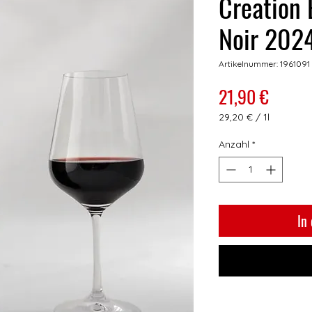
Creation 
Noir 2
Artikelnummer: 1961091
Preis
21,90 €
29,20 €
/
1l
29,20 €
pro
Anzahl
*
1
Liter
In