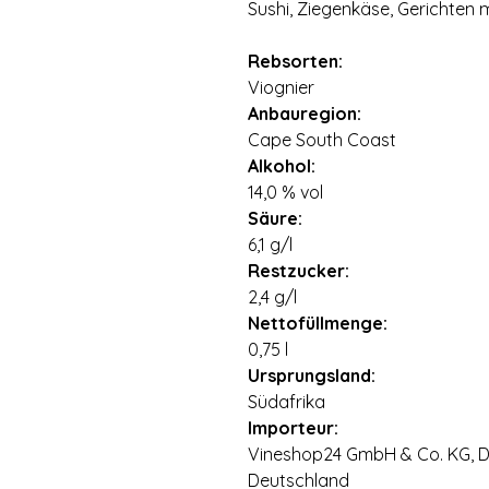
Sushi‚ Ziegenkäse‚ Gerichten 
Rebsorten:
Viognier
Anbauregion:
Cape South Coast
Alkohol:
14,0 % vol
Säure:
6,1 g/l
Restzucker:
2,4 g/l
Nettofüllmenge:
0,75 l
Ursprungsland:
Südafrika
Importeur:
Vineshop24 GmbH & Co. KG, Di
Deutschland