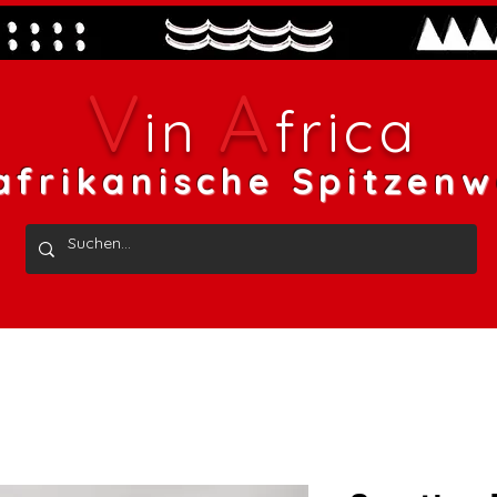
V
A
in
frica
afrikanische Spitzenw