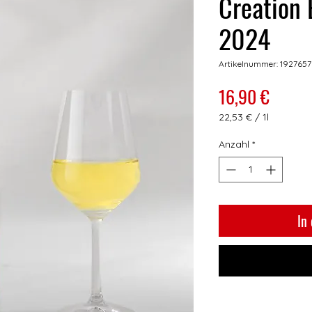
Creation 
2024
Artikelnummer: 1927657
Preis
16,90 €
22,53 €
/
1l
22,53 €
pro
Anzahl
*
1
Liter
In