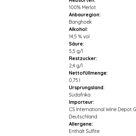
Rebsorten:
100% Merlot
Anbauregion:
Banghoek
Alkohol:
14,5 % vol
Säure:
5,5 g/l
Restzucker:
2,4 g/l
Nettofüllmenge:
0,75 l
Ursprungsland:
Südafrika
Importeur:
CS International Wine Depot 
Deutschland
Allergene:
Enthält Sulfite