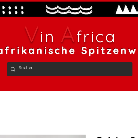
V
A
in
frica
afrikanische Spitzenw