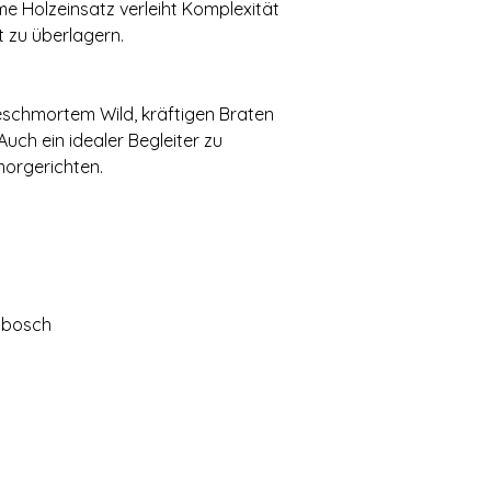
e Holzeinsatz verleiht Komplexität
t zu überlagern.
eschmortem Wild, kräftigen Braten
uch ein idealer Begleiter zu
orgerichten.
nbosch