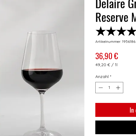
Delaire G
Reserve 
★★★
Artikelnummer: 1956186
Preis
36,90 €
49,20 €
/
1l
49,20 €
pro
Anzahl
*
1
Liter
In