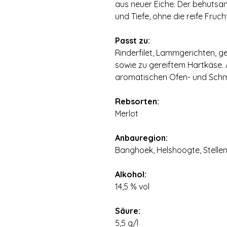
aus neuer Eiche. Der behutsam
und Tiefe, ohne die reife Fruch
Passt zu:
Rinderfilet, Lammgerichten, g
sowie zu gereiftem Hartkäse. A
aromatischen Ofen- und Schm
Rebsorten:
Merlot
Anbauregion:
Banghoek, Helshoogte, Stelle
Alkohol:
14,5 % vol
Säure:
5,5 g/l