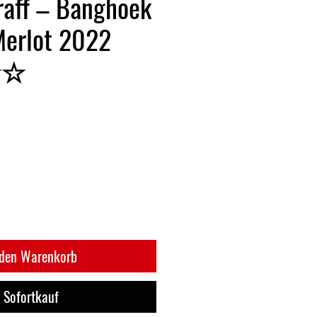
raff – Banghoek
Merlot 2022
★☆
 den Warenkorb
Sofortkauf