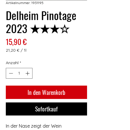
Artikelnummer: 1931195
Delheim Pinotage
2023 ★★★☆
Preis
15,90 €
21,20 €
/
1l
21,20 €
pro
Anzahl
*
1
Liter
In den Warenkorb
Sofortkauf
In der Nase zeigt der Wein