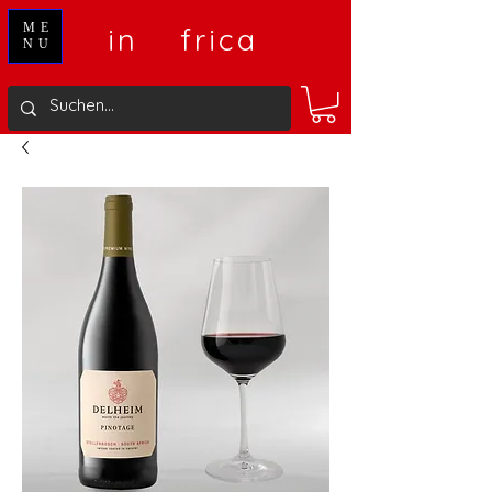
V
A
ME
in
frica
NU