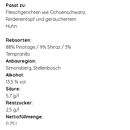
Passt zu:
Fleischgerichten wie Ochsenschwanz‚
Rindereintopf und geräuchertem
Huhn.
Rebsorten:
88% Pinotage / 9% Shiraz / 3%
Tempranillo
Anbauregion:
Simonsberg, Stellenbosch
Alkohol:
13,5 % vol
Säure:
5,7 g/l
Restzucker:
2,5 g/l
Nettofüllmenge:
0,75 l