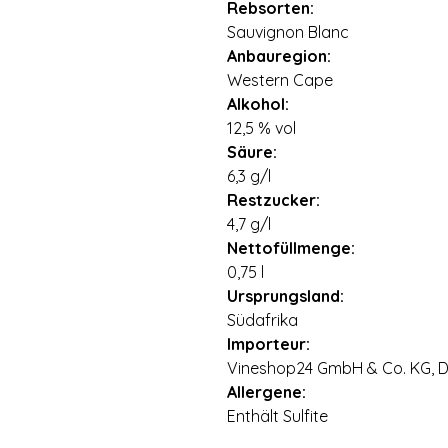
Rebsorten:
Sauvignon Blanc
Anbauregion:
Western Cape
Alkohol:
12,5 % vol
Säure:
6,3 g/l
Restzucker:
4,7 g/l
Nettofüllmenge:
0,75 l
Ursprungsland:
Südafrika
Importeur:
Vineshop24 GmbH & Co. KG, Di
Allergene:
Enthält Sulfite