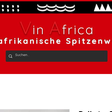
V
A
in
frica
afrikanische Spitzenw