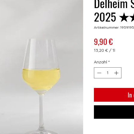
Delheim 
2025 
Artikelnummer: 1939195
Preis
9,90 €
13,20 €
/
1l
13,20 €
pro
Anzahl
*
1
Liter
In