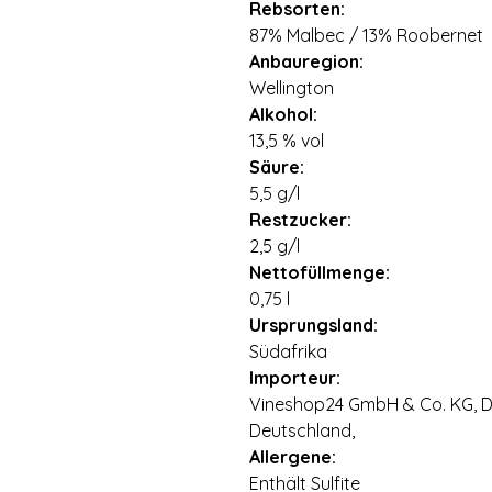
Rebsorten:
87% Malbec / 13% Roobernet
Anbauregion:
Wellington
Alkohol:
13,5 % vol
Säure:
5,5 g/l
Restzucker:
2,5 g/l
Nettofüllmenge:
0,75 l
Ursprungsland:
Südafrika
Importeur:
Vineshop24 GmbH & Co. KG, Di
Deutschland,
Allergene:
Enthält Sulfite