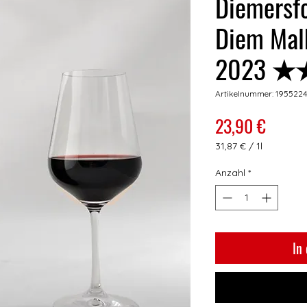
Diemersf
Diem Mal
2023 
Artikelnummer: 1955224
Preis
23,90 €
31,87 €
/
1l
31,87 €
pro
Anzahl
*
1
Liter
In