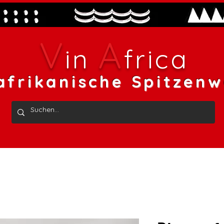
V
A
in
frica
afrikanische Spitzenw