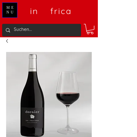
V
A
ME
in
frica
NU