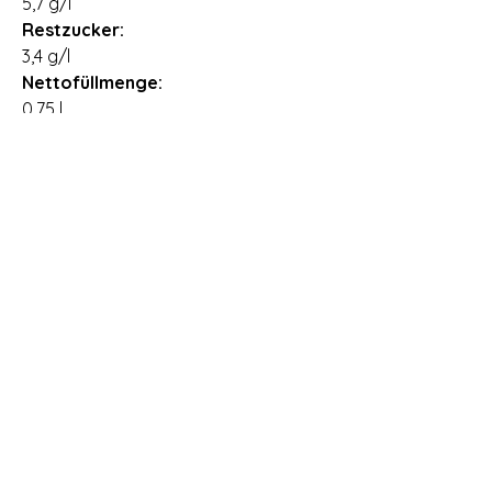
5,7 g/l
Restzucker:
3,4 g/l
Nettofüllmenge:
0,75 l
Ursprungsland:
Südafrika
Importeur:
Vineshop24 GmbH & Co. KG,
Dieselstraße 4, 26899 Rhede
Lieferzeit:
2 - 3 Arbeitstage
Allergene:
Enthält Sulfite
Öffnungszeiten Vinothek Römerstr. 99 in
69126 Heidelberg
Montag: geschlossen
Dienstag: geschlossen