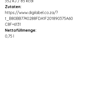
352 kJ / 85 kcal
Zutaten:
https://www.digilabel.co.za/?
t_B80BB7740288FDA1F201890375A60
C8F=6131
Nettofüllmenge:
0,75 l
Ursprungsland:
Südafrika
Importeur:
Vineshop24 GmbH & Co. KG,
Dieselstraße 4, 26899 Rhede,
Deutschland,
Lieferzeit:
2 - 3 Arbeitstage
Allergene:
Enthält Sulfite