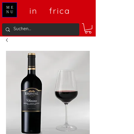
V
A
ME
in
frica
NU