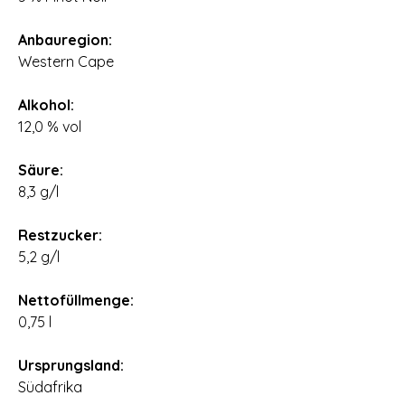
⠀
Anbauregion:
Western Cape
⠀
Alkohol:
12,0 % vol
⠀
Säure:
8,3 g/l
⠀
Restzucker:
5,2 g/l
⠀
Nettofüllmenge:
0,75 l
⠀
Ursprungsland:
Südafrika