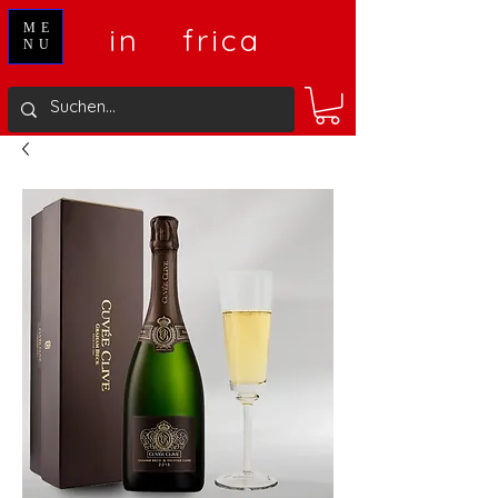
V
A
ME
in
frica
NU