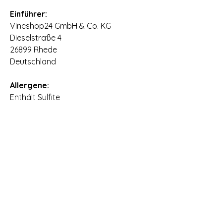
⠀
Einführer:
Vineshop24 GmbH & Co. KG
Dieselstraße 4
26899 Rhede
Deutschland
⠀
Allergene:
Enthält Sulfite
Rebsorten:
95% Chardonnay / 5% Pinot Noir
Anbauregion:
Western Cape
Alkohol:
12,0 % vol
Säure:
8,3 g/l
Restzucker: