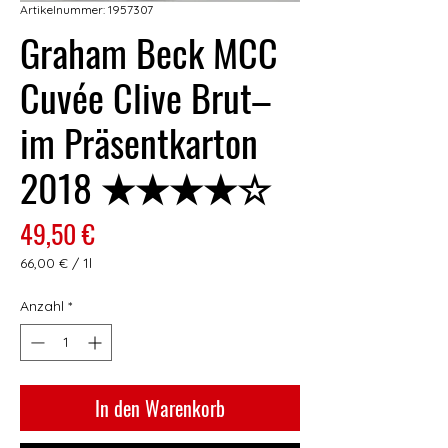
Artikelnummer: 1957307
Graham Beck MCC
Cuvée Clive Brut–
im Präsentkarton
2018 ★★★★☆
Preis
49,50 €
66,00 €
/
1l
66,00 €
pro
Anzahl
*
1
Liter
In den Warenkorb