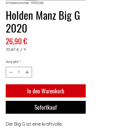
Artikelnummer: 1919265
Holden Manz Big G
2020
Preis
26,90 €
35,87 €
/
1l
35,87 €
pro
Anzahl
*
1
Liter
In den Warenkorb
Sofortkauf
Der Big G ist eine kraftvolle,