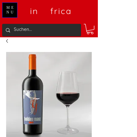
V
A
ME
in
frica
NU