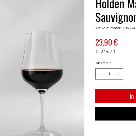
Holden M
Sauvigno
Artikelnummer: 1919244
Preis
23,90 €
31,87 €
/
1l
31,87 €
pro
Anzahl
*
1
Liter
In