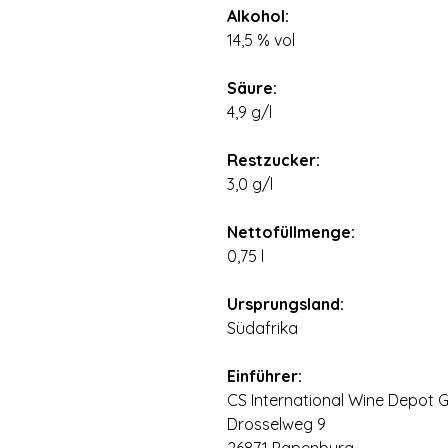
Alkohol:
14,5 % vol
⠀
Säure:
4,9 g/l
⠀
Restzucker:
3,0 g/l
⠀
Nettofüllmenge:
0,75 l
⠀
Ursprungsland:
Südafrika
⠀
Einführer:
CS International Wine Depot
Drosselweg 9