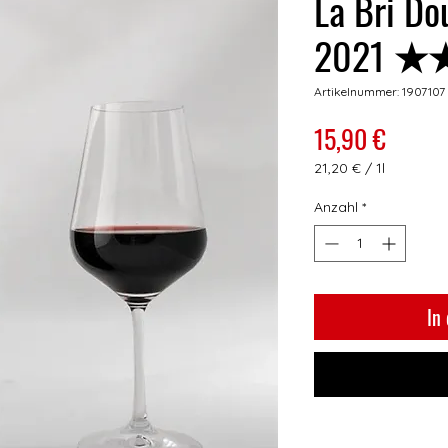
La Bri Do
2021 
Artikelnummer: 1907107
Preis
15,90 €
21,20 €
/
1l
21,20 €
pro
Anzahl
*
1
Liter
In