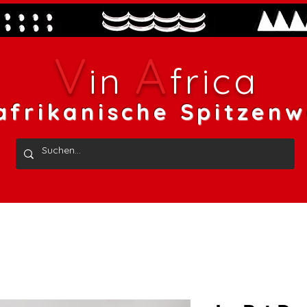
V
A
in
frica
afrikanische Spitzenw