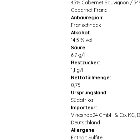
45% Cabernet Sauvignon / 34%
Cabernet Franc
Anbauregion:
Franschhoek
Alkohol:
14,5 % vol
Säure:
6,7 g/l
Restzucker:
1,1 g/l
Nettofüllmenge:
0,75 l
Ursprungsland:
Südafrika
Importeur:
Vineshop24 GmbH & Co. KG, Di
Deutschland
Allergene:
Enthält Sulfite