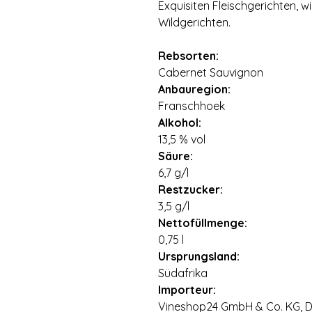
Exquisiten Fleischgerichten, wi
Wildgerichten.
Rebsorten:
Cabernet Sauvignon
Anbauregion:
Franschhoek
Alkohol:
13,5 % vol
Säure:
6,7 g/l
Restzucker:
3,5 g/l
Nettofüllmenge:
0,75 l
Ursprungsland:
Südafrika
Importeur:
Vineshop24 GmbH & Co. KG, Di