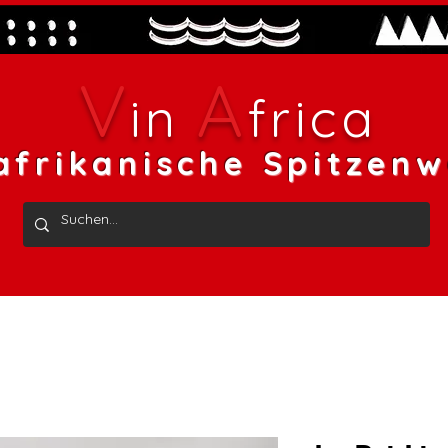
V
A
in
frica
afrikanische Spitzenw