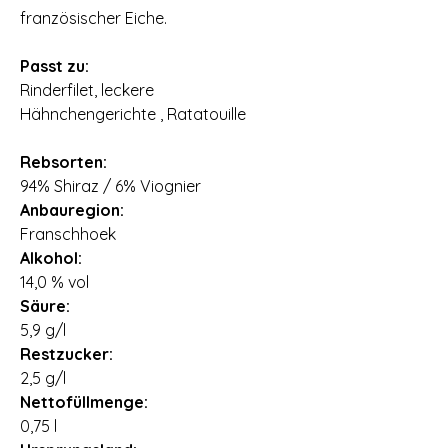
französischer Eiche.
Passt zu:
Rinderfilet, leckere
Hähnchengerichte , Ratatouille
Rebsorten:
94% Shiraz / 6% Viognier
Anbauregion:
Franschhoek
Alkohol:
14,0 % vol
Säure:
5,9 g/l
Restzucker:
2,5 g/l
Nettofüllmenge:
0,75 l