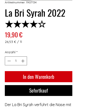
Artikelnummer: 1907134
La Bri Syrah 2022
★★★★☆
Preis
19,90 €
26,53 €
/
1l
26,53 €
pro
Anzahl
*
1
Liter
In den Warenkorb
Sofortkauf
Der La Bri Syrah verführt die Nase mit