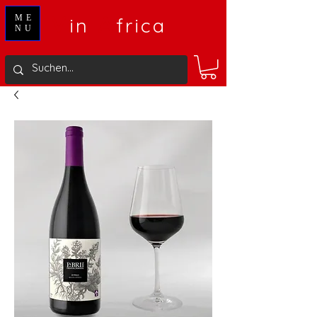
V
A
ME
in
frica
NU