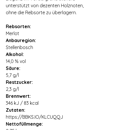
unterstützt von dezenten Holznoten,
ohne die Rebsorte zu überlagern.
Rebsorten:
Merlot
Anbauregion:
Stellenbosch
Alkohol:
14,0 % vol
Säure:
5,7 g/l
Restzucker:
2,3 g/l
Brennwert:
346 kJ / 83 kcal
Zutaten:
https://BBKS.IO/KLCUQQJ
Nettofüllmenge: