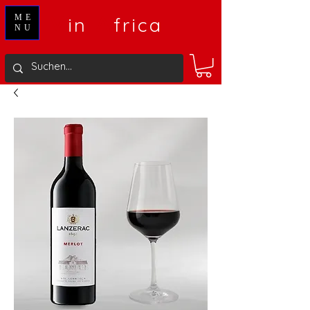
V
A
ME
in
frica
NU