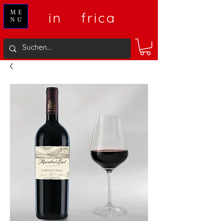
V
A
ME
in
frica
NU