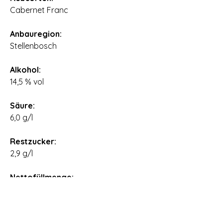
Cabernet Franc
⠀
Anbauregion:
Stellenbosch
⠀
Alkohol:
14,5 % vol
⠀
Säure:
6,0 g/l
⠀
Restzucker:
2,9 g/l
⠀
Nettofüllmenge:
0,75 l
⠀
Ursprungsland: