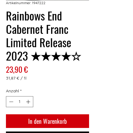
Artikelnummer: 1947222
Rainbows End
Cabernet Franc
Limited Release
2023 ★★★★☆
Preis
23,90 €
31,87 €
/
1l
31,87 €
pro
Anzahl
*
1
Liter
In den Warenkorb