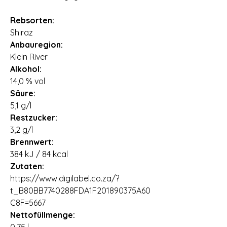
Rebsorten:
Shiraz
Anbauregion:
Klein River
Alkohol:
14,0 % vol
Säure:
5,1 g/l
Restzucker:
3,2 g/l
Brennwert:
384 kJ / 84 kcal
Zutaten:
https://www.digilabel.co.za/?
t_B80BB7740288FDA1F201890375A60
C8F=5667
Nettofüllmenge: