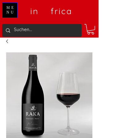
V
A
ME
in
frica
NU