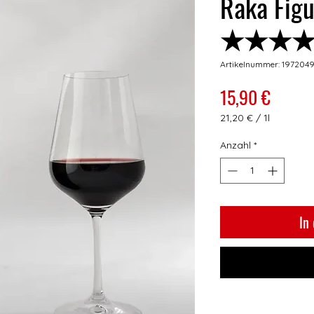
Raka Fig
★★★
Artikelnummer: 197204
Preis
15,90 €
21,20 €
/
1l
21,20 €
pro
Anzahl
*
1
Liter
In