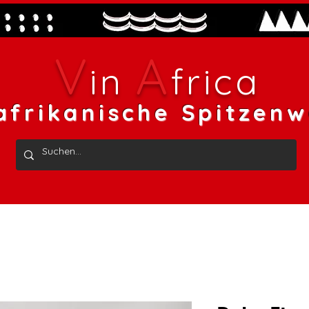
V
A
in
frica
afrikanische Spitzenw