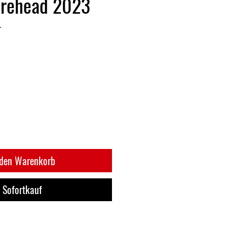
urehead 2023
★
9
 den Warenkorb
Sofortkauf