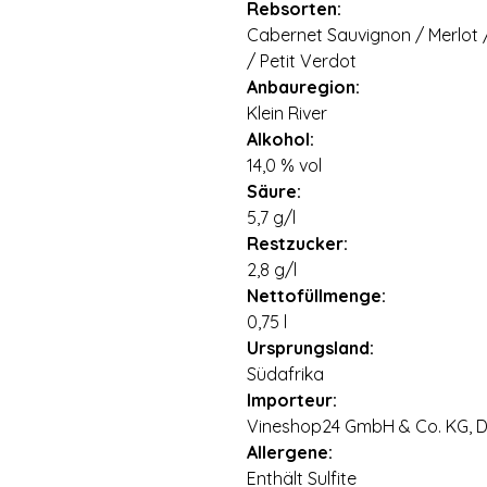
Rebsorten:
Cabernet Sauvignon / Merlot 
/ Petit Verdot
Anbauregion:
Klein River
Alkohol:
14,0 % vol
Säure:
5,7 g/l
Restzucker:
2,8 g/l
Nettofüllmenge:
0,75 l
Ursprungsland:
Südafrika
Importeur:
Vineshop24 GmbH & Co. KG, Di
Allergene:
Enthält Sulfite