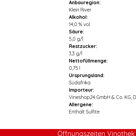
Anbauregion:
Klein River
Alkohol:
14,0 % vol
Säure:
5,0 g/l
Restzucker:
3,3 g/l
Nettofüllmenge:
0,75 l
Ursprungsland:
Südafrika
Importeur:
Vineshop24 GmbH & Co. KG, Di
Allergene:
Enthält Sulfite
Öffnungszeiten Vinothek 