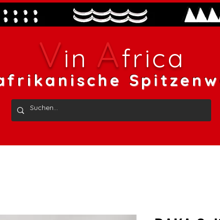
V
A
in
frica
afrikanische Spitzenw