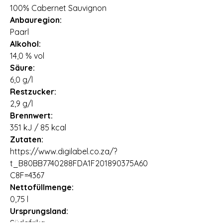
100% Cabernet Sauvignon
Anbauregion:
Paarl
Alkohol:
14,0 % vol
Säure:
6,0 g/l
Restzucker:
2,9 g/l
Brennwert:
351 kJ / 85 kcal
Zutaten:
https://www.digilabel.co.za/?
t_B80BB7740288FDA1F201890375A60
C8F=4367
Nettofüllmenge:
0,75 l
Ursprungsland: