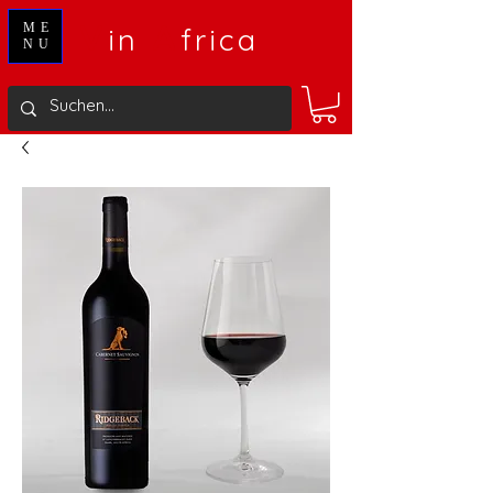
V
A
ME
in
frica
NU