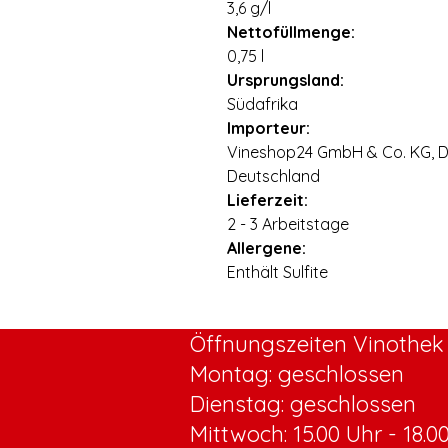
3,6 g/l
Nettofüllmenge:
0,75 l
Ursprungsland:
Südafrika
Importeur:
Vineshop24 GmbH & Co. KG, Di
Deutschland
Lieferzeit:
2 - 3 Arbeitstage
Allergene:
Enthält Sulfite
Öffnungszeiten Vinothek 
Montag: geschlossen
Dienstag: geschlossen
Mittwoch:
15.00 Uhr - 18.0