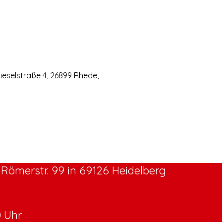
eselstraße 4, 26899 Rhede,
Römerstr. 99 in 69126 Heidelberg
0 Uhr