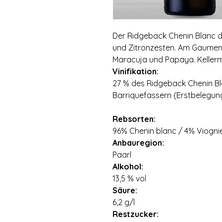
Der Ridgeback Chenin Blanc 
und Zitronzesten. Am Gaumen 
Maracuja und Papaya. Kellerme
Vinifikation:
27 % des Ridgeback Chenin Bla
Barriquefässern (Erstbelegung
Rebsorten:
96% Chenin blanc / 4% Viogni
Anbauregion:
Paarl
Alkohol:
13,5 % vol
Säure:
6,2 g/l
Restzucker: