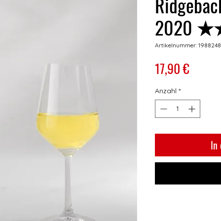
Ridgebac
2020 
Artikelnummer: 1988248
Preis
17,90 €
Anzahl
*
In