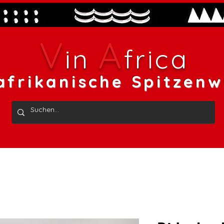
V
A
in
frica
afrikanische Spitzenw