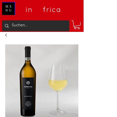
V
A
ME
in
frica
NU