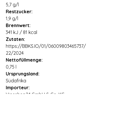
5,7 g/l
Restzucker:
1,9 g/l
Brennwert:
341 kJ / 81 kcal
Zutaten:
https://BBKS.IO/01/06009803465737/
22/2024
Nettofüllmenge:
0,75 l
Ursprungsland:
Südafrika
Importeur:
Vineshop24 GmbH & Co. KG,
Dieselstraße 4, 26899 Rhede
Lieferzeit:
2 - 3 Arbeitstage
Allergene: