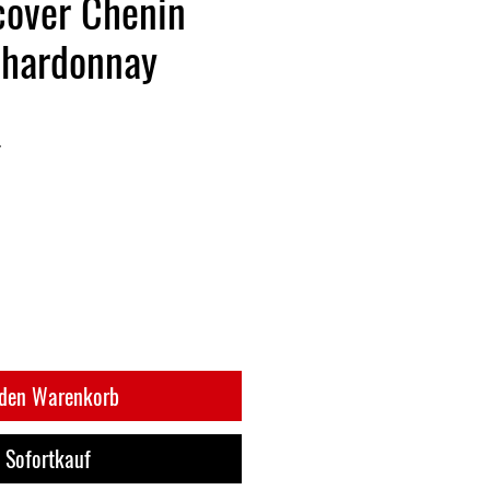
cover Chenin
Chardonnay
7
 den Warenkorb
Sofortkauf