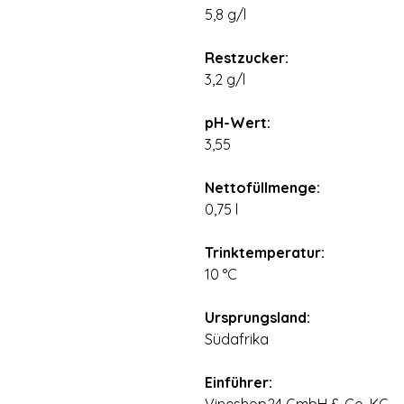
5,8 g/l
Restzucker:
3,2 g/l
pH-Wert:
3,55
Nettofüllmenge:
0,75 l
Trinktemperatur:
10 °C
Ursprungsland:
Südafrika
Einführer: