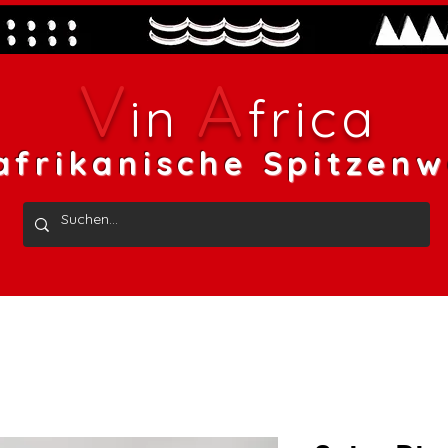
V
A
in
frica
afrikanische Spitzenw