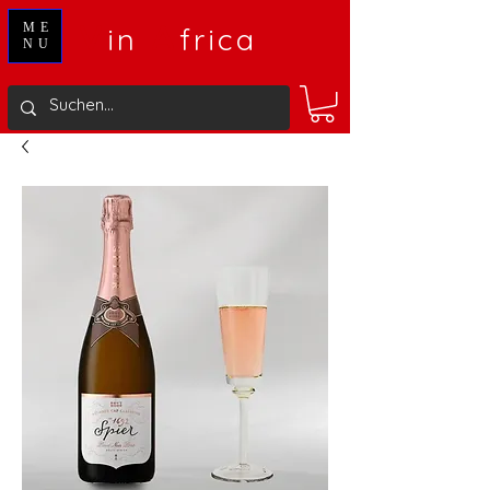
V
A
ME
in
frica
NU