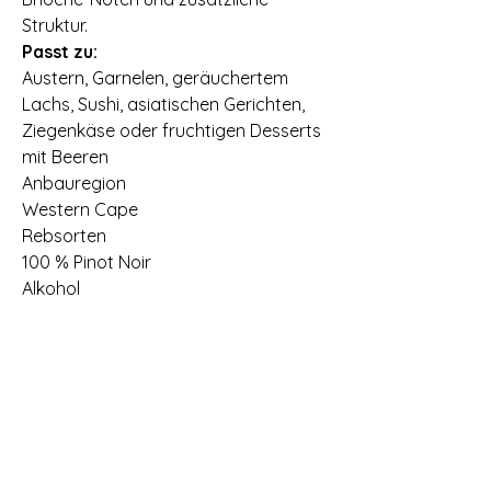
Struktur.
Passt zu:
Austern, Garnelen, geräuchertem
Lachs, Sushi, asiatischen Gerichten,
Ziegenkäse oder fruchtigen Desserts
mit Beeren
Anbauregion
Western Cape
Rebsorten
100 % Pinot Noir
Alkohol
12,0 % vol
Säure
7,2 g/l
Restsüße
5,0 g/l
Ausbau
Traditionelle Flaschengärung, 14