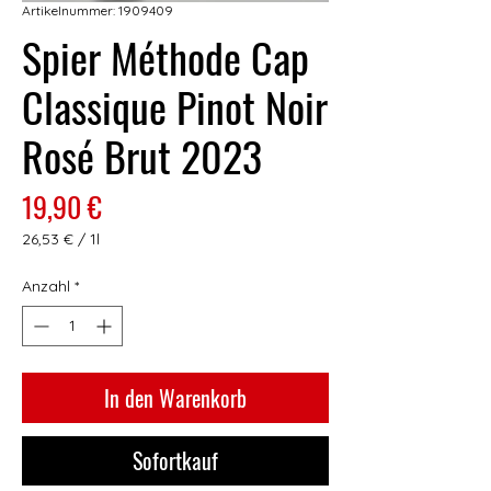
Artikelnummer: 1909409
Spier Méthode Cap
Classique Pinot Noir
Rosé Brut 2023
Preis
19,90 €
26,53 €
/
1l
26,53 €
pro
Anzahl
*
1
Liter
In den Warenkorb
Sofortkauf