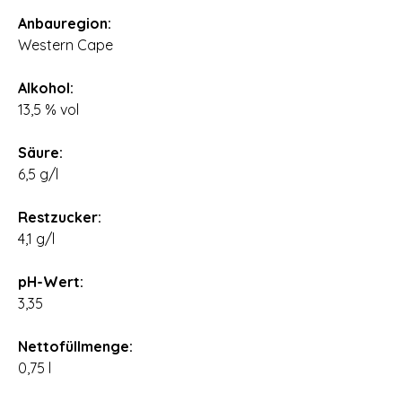
Anbauregion:
Western Cape
Alkohol:
13,5 % vol
Säure:
6,5 g/l
Restzucker:
4,1 g/l
pH-Wert:
3,35
Nettofüllmenge:
0,75 l