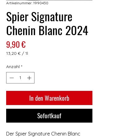
Artikelnummer: 1990430
Spier Signature
Chenin Blanc 2024
Preis
9,90 €
13,20 €
/
1l
13,20 €
pro
Anzahl
*
1
Liter
In den Warenkorb
Sofortkauf
Der Spier Signature Chenin Blanc