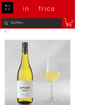
V
A
ME
in
frica
NU