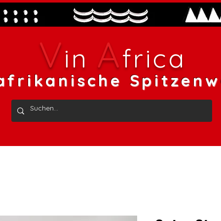
V
A
in
frica
afrikanische Spitzenw