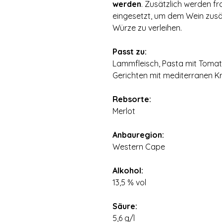
werden
. Zusätzlich werden f
eingesetzt, um dem Wein zusät
Würze zu verleihen.
⠀
Passt zu:
Lammfleisch, Pasta mit Toma
Gerichten mit mediterranen Kr
⠀
Rebsorte:
Merlot
⠀
Anbauregion:
Western Cape
⠀
Alkohol:
13,5 % vol
⠀
Säure:
5,6 g/l