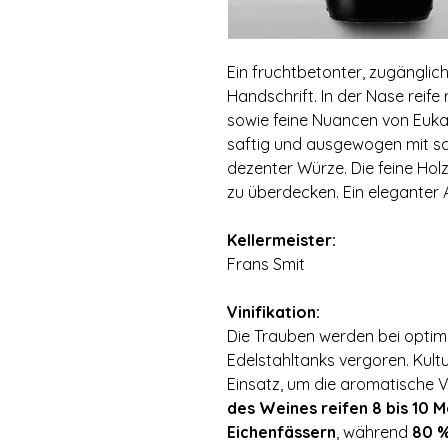
Ein fruchtbetonter, zugänglich
Handschrift. In der Nase reif
sowie feine Nuancen von Euk
saftig und ausgewogen mit s
dezenter Würze. Die feine Holz
zu überdecken. Ein eleganter 
⠀
Kellermeister:
Frans Smit
⠀
Vinifikation:
Die Trauben werden bei optima
Edelstahltanks vergoren. Kul
Einsatz, um die aromatische V
des Weines reifen 8 bis 10 
Eichenfässern
, während
80 %