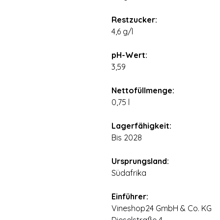
⠀
Restzucker:
4,6 g/l
⠀
pH-Wert:
3,59
⠀
Nettofüllmenge:
0,75 l
⠀
Lagerfähigkeit:
Bis 2028
⠀
Ursprungsland:
Südafrika
⠀
Einführer:
Vineshop24 GmbH & Co. KG