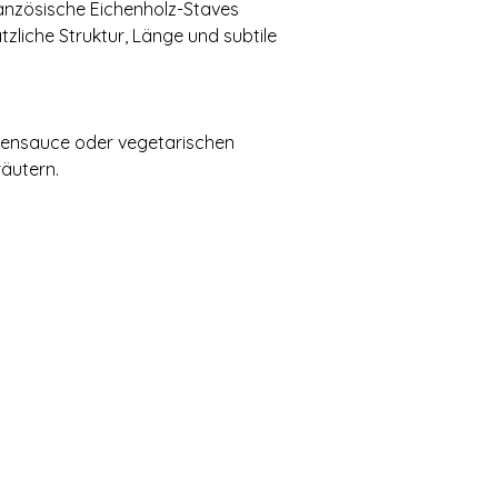
ranzösische Eichenholz-Staves
zliche Struktur, Länge und subtile
tensauce oder vegetarischen
äutern.