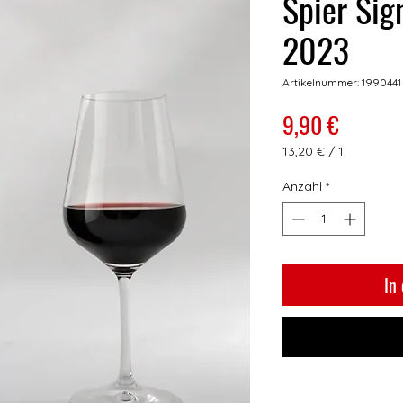
Spier Sig
2023
Artikelnummer: 1990441
Preis
9,90 €
13,20 €
/
1l
13,20 €
pro
Anzahl
*
1
Liter
In