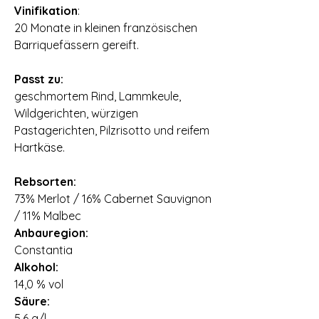
Vinifikation
:
20 Monate in kleinen französischen
Barriquefässern gereift.
Passt zu:
geschmortem Rind, Lammkeule,
Wildgerichten, würzigen
Pastagerichten, Pilzrisotto und reifem
Hartkäse.
Rebsorten:
73% Merlot / 16% Cabernet Sauvignon
/ 11% Malbec
Anbauregion:
Constantia
Alkohol:
14,0 % vol
Säure:
5,6 g/l