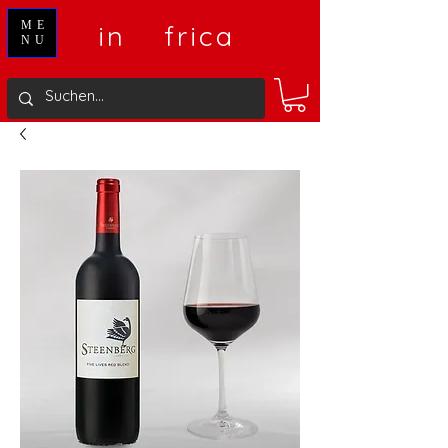
V
A
ME
in
frica
NU