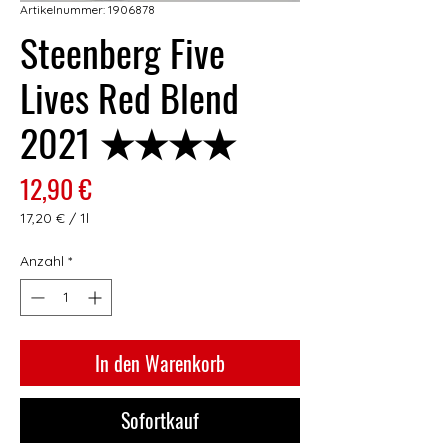
Artikelnummer: 1906878
Steenberg Five
Lives Red Blend
2021 ★★★★
Preis
12,90 €
17,20 €
/
1l
17,20 €
pro
Anzahl
*
1
Liter
In den Warenkorb
Sofortkauf