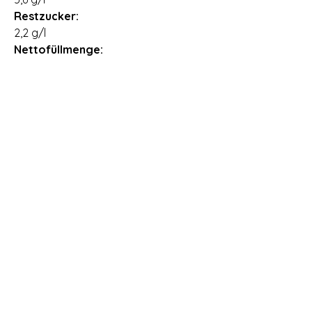
Restzucker:
2,2 g/l
Nettofüllmenge:
0,75 l
Ursprungsland:
Südafrika
Importeur:
CS International Wine Depot GmbH,
Drosselweg 9, 26871 Papenburg,
Deutschland
Allergene:
Enthält Sulfite
Öffnungszeiten Vinothek Römerstr. 99 in
69126 Heidelberg
Montag: geschlossen
Dienstag: geschlossen
Mittwoch:
15.00 Uhr - 18.00 Uhr