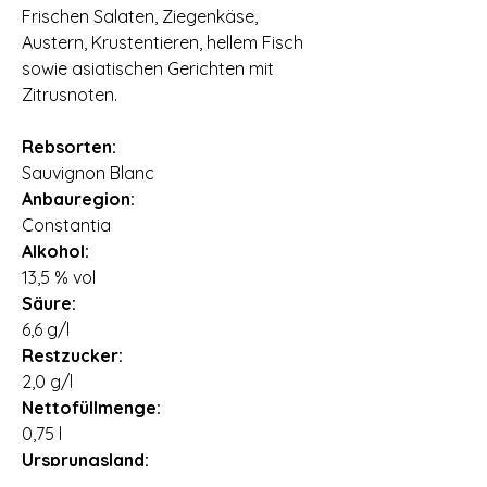
Frischen Salaten, Ziegenkäse,
Austern, Krustentieren, hellem Fisch
sowie asiatischen Gerichten mit
Zitrusnoten.
Rebsorten:
Sauvignon Blanc
Anbauregion:
Constantia
Alkohol:
13,5 % vol
Säure:
6,6 g/l
Restzucker:
2,0 g/l
Nettofüllmenge:
0,75 l
Ursprungsland:
Südafrika