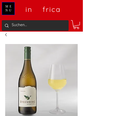
V
A
ME
in
frica
NU