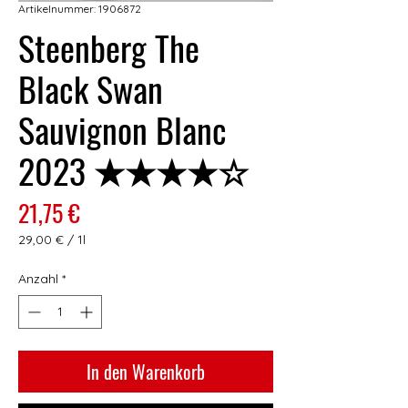
Artikelnummer: 1906872
Steenberg The
Black Swan
Sauvignon Blanc
2023 ★★★★☆
Preis
21,75 €
29,00 €
/
1l
29,00 €
pro
Anzahl
*
1
Liter
In den Warenkorb