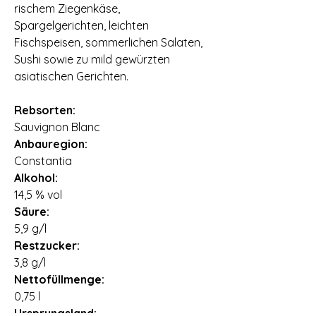
rischem Ziegenkäse,
Spargelgerichten, leichten
Fischspeisen, sommerlichen Salaten,
Sushi sowie zu mild gewürzten
asiatischen Gerichten.
Rebsorten:
Sauvignon Blanc
Anbauregion:
Constantia
Alkohol:
14,5 % vol
Säure:
5,9 g/l
Restzucker:
3,8 g/l
Nettofüllmenge:
0,75 l
Ursprungsland: