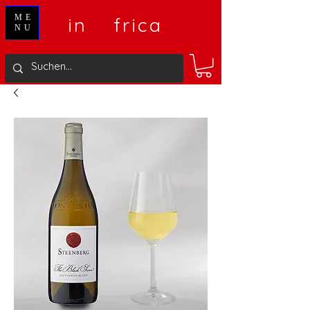
V
A
ME
in
frica
NU