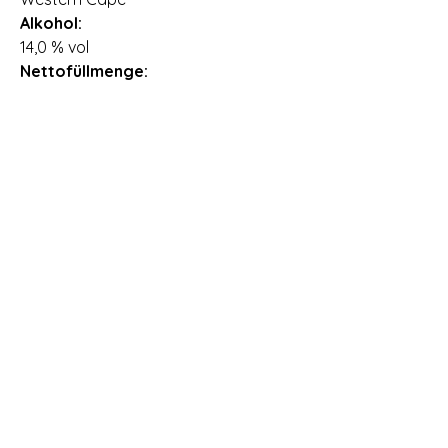
Alkohol:
14,0 % vol
Nettofüllmenge:
0,75 l
Ursprungsland:
Südafrika
Importeur:
CS International Wine Depot GmbH,
Drosselweg 9, 26871 Papenburg,
Deutschland
Allergene:
Enthält Sulfite
Öffnungszeiten Vinothek Römerstr. 99 in
69126 Heidelberg
Montag: geschlossen
Dienstag: geschlossen
Mittwoch:
15.00 Uhr - 18.00 Uhr