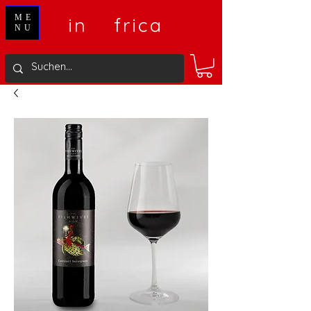
V
A
ME
in
frica
NU