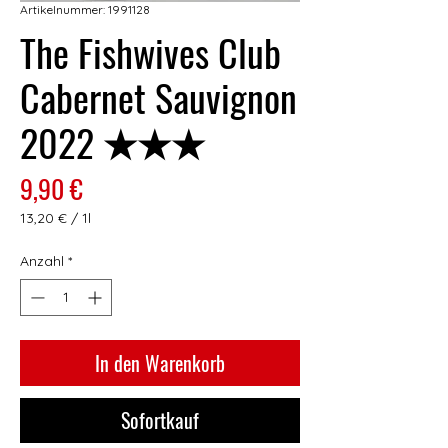
Artikelnummer: 1991128
The Fishwives Club
Cabernet Sauvignon
2022 ★★★
Preis
9,90 €
13,20 €
/
1l
13,20 €
pro
Anzahl
*
1
Liter
In den Warenkorb
Sofortkauf