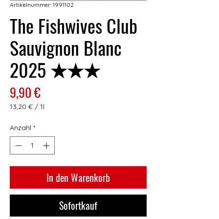
Artikelnummer: 1991102
The Fishwives Club
Sauvignon Blanc
2025 ★★★
Preis
9,90 €
13,20 €
/
1l
13,20 €
pro
Anzahl
*
1
Liter
In den Warenkorb
Sofortkauf