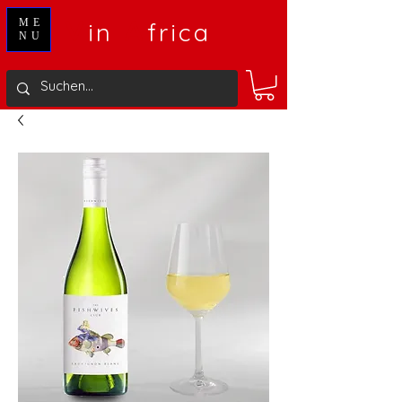
V
A
ME
in
frica
NU