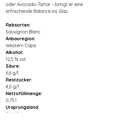
oder Avocado-Tartar – bringt er eine
erfrischende Balance ins Glas.
Rebsorten:
Sauvignon Blanc
Anbauregion:
Western Cape
Alkohol:
12,5 % vol
Säure:
6,6 g/l
Restzucker:
4,0 g/l
Nettofüllmenge:
0,75 l
Ursprungsland:
Südafrika
Importeur:
CS International Wine Depot GmbH,