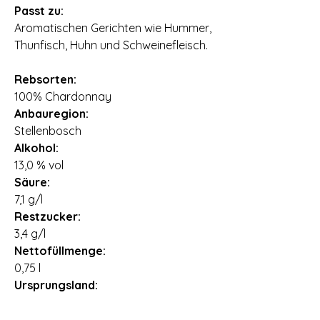
Passt zu:
Aromatischen Gerichten wie Hummer‚
Thunfisch‚ Huhn und Schweinefleisch.
Rebsorten:
100% Chardonnay
Anbauregion:
Stellenbosch
Alkohol:
13,0 % vol
Säure:
7,1 g/l
Restzucker:
3,4 g/l
Nettofüllmenge:
0,75 l
Ursprungsland:
Südafrika
Importeur: