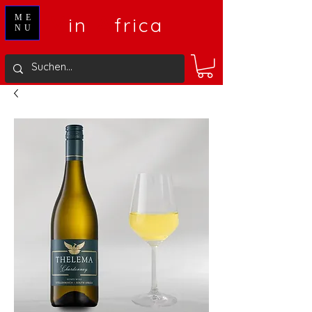
V
A
ME
in
frica
NU