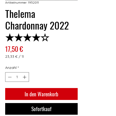
Artikelnummer: 1952011
Thelema
Chardonnay 2022
★★★★☆
Preis
17,50 €
23,33 €
/
1l
23,33 €
pro
Anzahl
*
1
Liter
In den Warenkorb
Sofortkauf